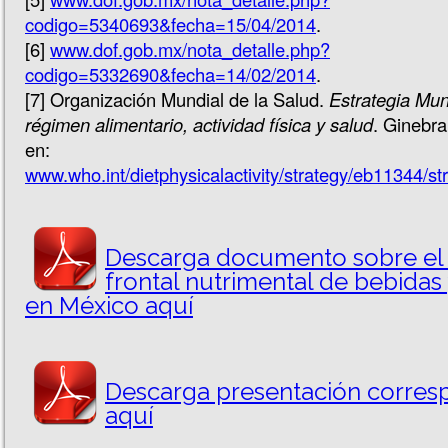
codigo=5340693&fecha=15/04/2014
.
[6]
www.dof.gob.mx/nota_detalle.php?
codigo=5332690&fecha=14/02/2014
.
[7] Organización Mundial de la Salud.
Estrategia Mun
régimen alimentario, actividad física y salud
. Ginebra
en:
www.who.int/dietphysicalactivity/strategy/eb11344/s
Descarga documento sobre el
frontal nutrimental de bebidas
en México aquí
Descarga presentación corres
aquí