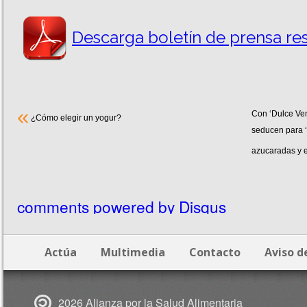
Descarga boletín de prensa re
«
Con ‘Dulce Ve
¿Cómo elegir un yogur?
seducen para ‘
azucaradas y e
comments powered by
Disqus
Actúa
Multimedia
Contacto
Aviso d
2026 Alianza por la Salud Alimentaria