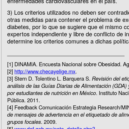
enfermedades cardiovasculares en el país.
3) Los criterios utilizados no deben ser contradi
otras medidas para contener el problema de e
diabetes, por lo que se sugiere que el mismo c
expertos independiente y libre de conflicto de i
determine los criterios comunes a dichas polític
_____________________________________
[1] DINAMIA. Encuesta Nacional sobre Obesidad. Ag
[2]
http://www.checayelige.mx
.
[3] Stern D. Tolentino L. Barquera S.
Revisión del eti
análisis de las Guías Diarias de Alimentación (GDA)
por estudiantes de nutrición en México
. Instituto Na
Pública. 2011.
[4] Feedback Comunicación Estrategia Research/M
de mensajes de advertencia en el etiquetado de ali
grupos focales
. 2009.
[5]
www.dof.gob.mx/nota_detalle.php?