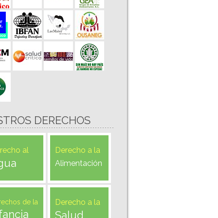
STROS DERECHOS
recho al
Derecho a la
gua
Alimentación
Derecho a la
rechos de la
fancia
Salud