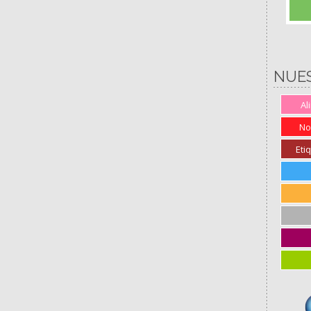
NUE
Al
No
Eti