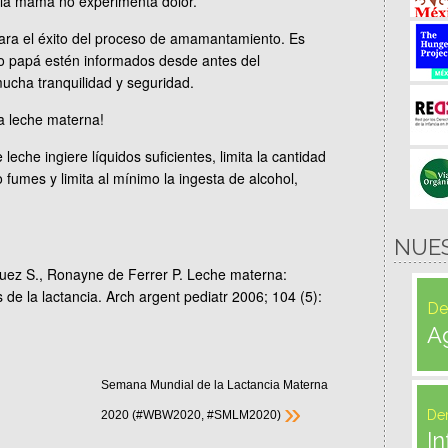
 la mamá no experimenta dolor.
para el éxito del proceso de amamantamiento. Es
 papá estén informados desde antes del
ucha tranquilidad y seguridad.
la leche materna!
eche ingiere líquidos suficientes, limita la cantidad
fumes y limita al mínimo la ingesta de alcohol,
NUE
uez S., Ronayne de Ferrer P. Leche materna:
de la lactancia. Arch argent pediatr 2006; 104 (5):
De
A
Semana Mundial de la Lactancia Materna
»
De
2020 (#WBW2020, #SMLM2020)
In