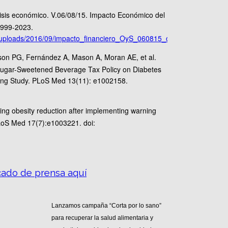
isis económico. V.06/08/15. Impacto Económico del
1999-2023.
t/uploads/2016/09/impacto_financiero_OyS_060815_oment.pdf
n PG, Fernández A, Mason A, Moran AE, et al.
 Sugar-Sweetened Beverage Tax Policy on Diabetes
ing Study. PLoS Med 13(11): e1002158.
ting obesity reduction after implementing warning
PLoS Med 17(7):e1003221. doi:
ado de prensa aquí
Lanzamos campaña “Corta por lo sano”
para recuperar la salud alimentaria y