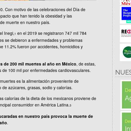
0. Con motivo de las celebraciones del Día de
pacto que han tenido la obesidad y las
e muerte en nuestro país.
l Inegi,
en el 2019 se registraron 747 mil 784
1
tes se debieron a enfermedades y problemas
ue 11.2% fueron por accidentes, homicidios y
s de 200 mil muertes al año en México
, de estas,
s de 100 mil por enfermedades cardiovasculares.
NUE
s muertes es la alimentación proveniente de
 de azúcares, grasas, sodio y calorías.
De
A
s calorías de la dieta de los mexicanos proviene de
incipal consumidor en América Latina.
3
caradas en nuestro país provoca la muerte de
De
 año
.
In