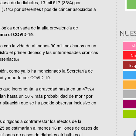
causa de la diabetes, 13 mil 517 (33%) por
(<1%) por diferentes tipos de cáncer asociados a
ógica derivada de la alta prevalencia de
NUE
uma el COVID-19
.
 con la vida de al menos 90 mil mexicanos en un
Al
stró el primer deceso y las enfermedades crónicas
No
esenlace.
5
Eti
nsión, como ya lo ha mencionado la Secretaría de
dad y muerte por COVID-19.
sto que incrementa la gravedad hasta en un 47%,
6
alan hasta un 50% más probabilidad de morir por
situación que se ha podido observar inclusive en
7
 dirigidas a contrarrestar los efectos de la
25 se estimarían al menos 16 millones de casos de
llones de casos de diabetes atribuibles al