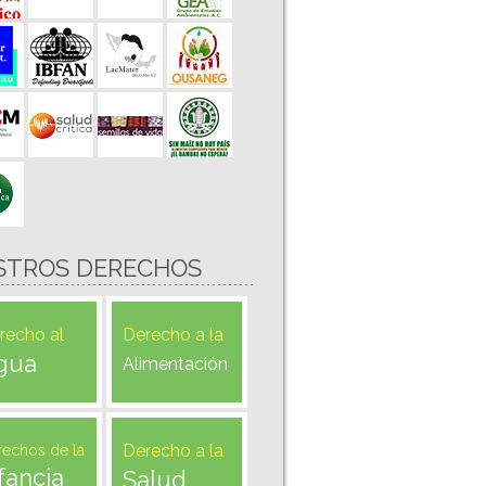
STROS DERECHOS
recho al
Derecho a la
gua
Alimentación
Derecho a la
rechos de la
fancia
Salud