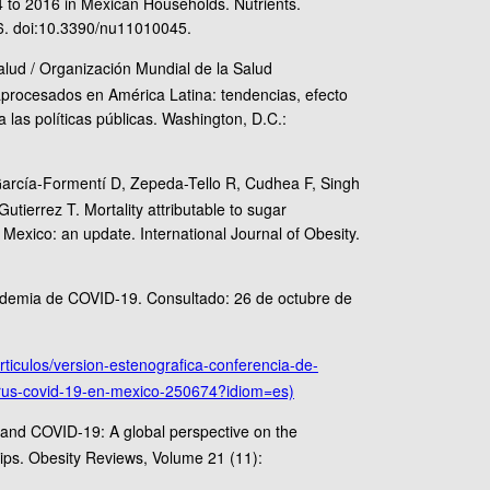
to 2016 in Mexican Households. Nutrients.
6. doi:10.3390/nu11010045.
lud / Organización Mundial de la Salud
procesados en América Latina: tendencias, efecto
 las políticas públicas. Washington, D.C.:
rcía-Formentí D, Zepeda-Tello R, Cudhea F, Singh
utierrez T. Mortality attributable to sugar
exico: an update. International Journal of Obesity.
idemia de COVID-19. Consultado: 26 de octubre de
rticulos/version-estenografica-conferencia-de-
irus-covid-19-en-mexico-250674?idiom=es)
y and COVID-19: A global perspective on the
hips. Obesity Reviews, Volume 21 (11):