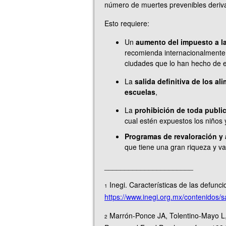
número de muertes prevenibles deriva
Esto requiere:
Un
aumento del impuesto a l
recomienda internacionalmente
ciudades que lo han hecho de 
La
salida definitiva de los a
escuelas
,
La
prohibición de toda publi
cual estén expuestos los niños 
Programas de revaloración y 
que tiene una gran riqueza y va
______________________
Inegi. Características de las defunc
1
https://www.inegi.org.mx/contenidos
Marrón-Ponce JA, Tolentino-Mayo L, 
2