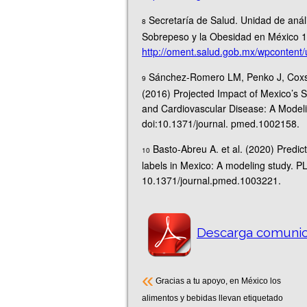
Secretaría de Salud. Unidad de anál
8
Sobrepeso y la Obesidad en México 
http://oment.salud.gob.mx/wpconten
Sánchez-Romero LM, Penko J, Coxso
9
(2016) Projected Impact of Mexico’s
and Cardiovascular Disease: A Model
doi:10.1371/journal. pmed.1002158.
Basto-Abreu A. et al. (2020) Predic
10
labels in Mexico: A modeling study. 
10.1371/journal.pmed.1003221.
Descarga comunic
«
Gracias a tu apoyo, en México los
alimentos y bebidas llevan etiquetado