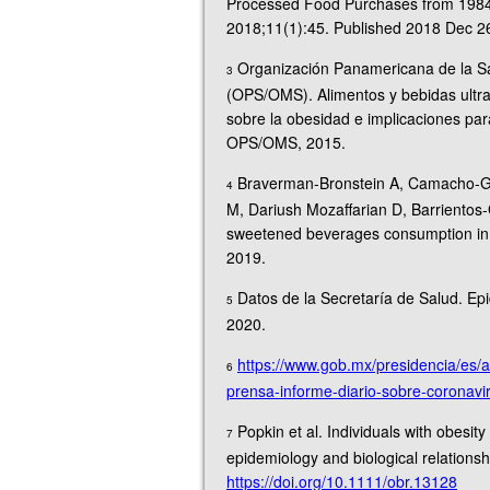
Processed Food Purchases from 1984 
2018;11(1):45. Published 2018 Dec 2
Organización Panamericana de la Sa
3
(OPS/OMS). Alimentos y bebidas ultra
sobre la obesidad e implicaciones para
OPS/OMS, 2015.
Braverman-Bronstein A, Camacho-Ga
4
M, Dariush Mozaffarian D, Barrientos-G
sweetened beverages consumption in M
2019.
Datos de la Secretaría de Salud. Ep
5
2020.
https://www.gob.mx/presidencia/es/a
6
prensa-informe-diario-sobre-coronav
Popkin et al. Individuals with obesit
7
epidemiology and biological relations
https://doi.org/10.1111/obr.13128