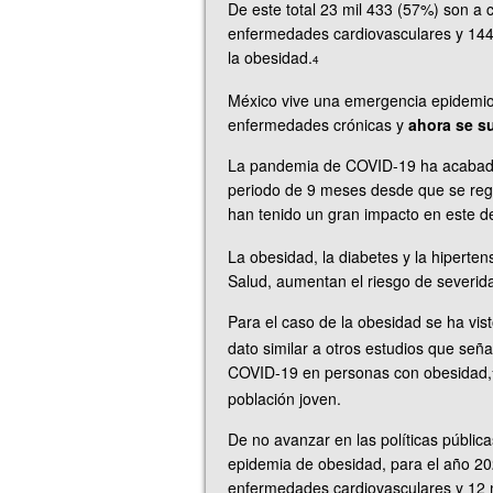
De este total 23 mil 433 (57%) son a 
enfermedades cardiovasculares y 144 
la obesidad.
4
México vive una emergencia epidemiol
enfermedades crónicas y
ahora se s
La pandemia de COVID-19 ha acabado
periodo de 9 meses desde que se regi
han tenido un gran impacto en este d
La obesidad, la diabetes y la hiperte
Salud, aumentan el riesgo de severi
Para el caso de la obesidad se ha vi
dato similar a otros estudios que señ
COVID-19 en personas con obesidad,
población joven.
De no avanzar en las políticas públicas
epidemia de obesidad, para el año 20
enfermedades cardiovasculares y 12 mi