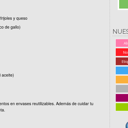
rijoles y queso
co de gallo)
NUE
Al
No
Eti
 aceite)
ntos en envases reutilizables. Además de cuidar tu
ta.