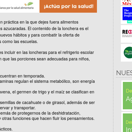
práctica en la que dejes fuera alimentos
s azucaradas. El contenido de la lonchera es el
 nuevos hábitos y para combatir la oferta de
 como las escuelas.
incluir en las loncheras para el refrigerio escolar
en que las porciones sean adecuadas para niños,
NUE
encuentran en temporada.
taminas regulan el sistema metabólico, son energía
De
vena, el germen de trigo y el maíz se clasifican en
A
 semillas de cacahuate o de girasol, además de ser
rvar y transportar.
además de protegernos de la deshidratación,
l y otras funciones que hacen fluir los pensamientos.
De
cticos.
In