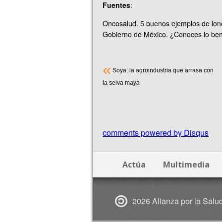
Fuentes
:
Oncosalud. 5 buenos ejemplos de lonc
Gobierno de México. ¿Conoces lo ben
«
Soya: la agroindustria que arrasa con
la selva maya
comments powered by
Disqus
Actúa
Multimedia
2026 Alianza por la Salu