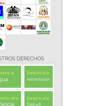
STROS DERECHOS
recho al
Derecho a la
gua
Alimentación
Derecho a la
rechos de la
fancia
Salud