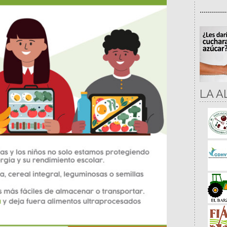
.............
LA A