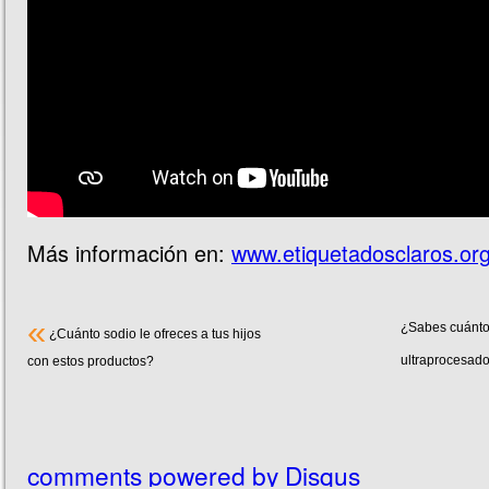
Más información en:
www.etiquetadosclaros.or
«
¿Sabes cuánto
¿Cuánto sodio le ofreces a tus hijos
ultraprocesad
con estos productos?
comments powered by
Disqus