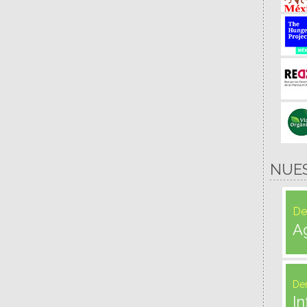
NUE
De
A
De
In