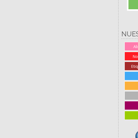
NUE
Al
No
Eti