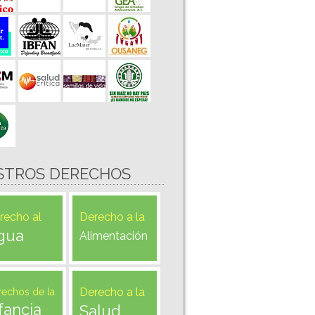
STROS DERECHOS
recho al
Derecho a la
gua
Alimentación
Derecho a la
rechos de la
fancia
Salud