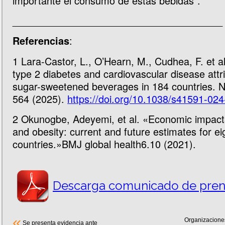
importante el consumo de estas bebidas”.
______________________________________
:
Referencias
1
Lara-Castor, L., O’Hearn, M., Cudhea, F. et a
type 2 diabetes and cardiovascular disease attri
sugar-sweetened beverages in 184 countries. 
564 (2025).
https://doi.org/10.1038/s41591-02
2
Okunogbe, Adeyemi, et al. «Economic impact
and obesity: current and future estimates for ei
countries.»BMJ global health6.10 (2021).
Descarga comunicado de pren
«
Organizaciones
Se presenta evidencia ante