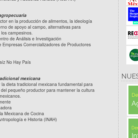
 agropecuaria
ctor en la producción de alimentos, la ideología
rno de apoyo al campo, alternativas para
 los campesinos.
tro de Análisis e Investigación
de Empresas Comercializadores de Productores
Maíz No Hay País
NUE
tradicional mexicana
y la dieta tradicional mexicana fundamental para
el del pequeño productor para mantener la cultura
De
s mexicanos.
imente
A
igadora
ela Mexicana de Cocina
Antropología e Historia (INAH)
De
In