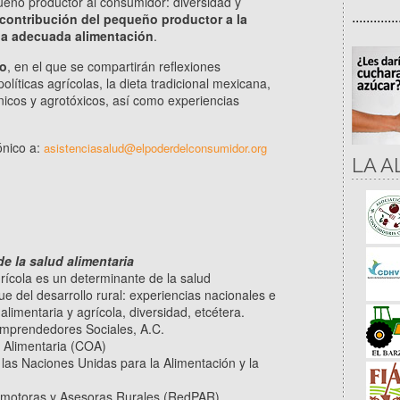
queño productor al consumidor: diversidad y
.............
e contribución del pequeño productor a la
una adecuada alimentación
.
ro
, en el que se compartirán reflexiones
olíticas agrícolas, la dieta tradicional mexicana,
énicos y agrotóxicos, así como experiencias
ónico a:
asistenciasalud@elpoderdelconsumidor.org
LA A
de la salud alimentaria
grícola es un determinante de la salud
que del desarrollo rural: experiencias nacionales e
 alimentaria y agrícola, diversidad, etcétera.
mprendedores Sociales, A.C.
n Alimentaria (COA)
 las Naciones Unidas para la Alimentación y la
omotoras y Asesoras Rurales (RedPAR)