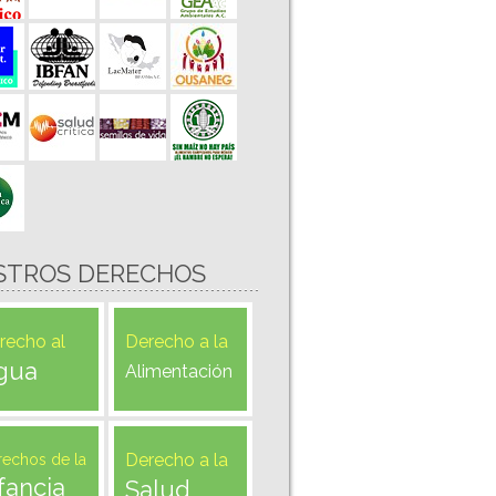
STROS DERECHOS
recho al
Derecho a la
gua
Alimentación
Derecho a la
rechos de la
fancia
Salud