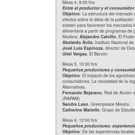
Mesa 4, 9:00 hrs
Entre el productor y el consumidor
Objetivo
: La estructura del mercado 
efectos sobre la dieta de la población
existen para favorecer los mercados lo
alimentaria a partir de programas de 
Modera:
Alejandro Calvillo
, El Pode
Abelardo Ávila
, Instituto Nacional d
José Luis Espinoza
, director de Des
Uriel Vargas
, El Barzón
Mesa 5, 10:30 hrs
Pequeños productores y consumido
Objetivo
: El impacto de los agrotóxic
consumidores. La necesidad de la regu
Alternativas.
Fernando Bejarano
, Red de Acción e
(RAPAM)
Sandra Laso
, Greenpeace México
Catherine Marielle
, Grupo de Estudi
Mesa 6, 12:00 hrs
Pequeños productores: experienci
Objetivo
: De las experiencias locales