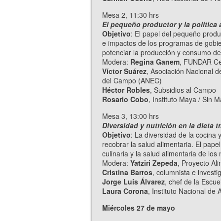
Mesa 2, 11:30 hrs
El pequeño productor y la política
Objetivo
: El papel del pequeño produ
e impactos de los programas de gobie
potenciar la producción y consumo de
Modera:
Regina Ganem
, FUNDAR Cen
Víctor Suárez
, Asociación Nacional 
del Campo (ANEC)
Héctor Robles
, Subsidios al Campo
Rosario Cobo
, Instituto Maya / Sin 
Mesa 3, 13:00 hrs
Diversidad y nutrición en la dieta 
Objetivo
: La diversidad de la cocina 
recobrar la salud alimentaria. El pap
culinaria y la salud alimentaria de lo
Modera:
Yatziri Zepeda
, Proyecto Al
Cristina Barros
, columnista e invest
Jorge Luis Álvarez
, chef de la Escu
Laura Corona
, Instituto Nacional de 
Miércoles 27 de mayo