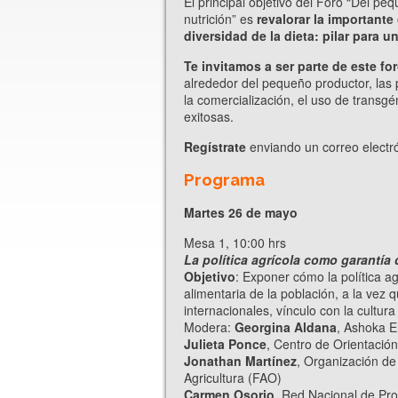
El principal objetivo del Foro “Del pe
nutrición” es
revalorar la important
diversidad de la dieta: pilar para 
Te invitamos a ser parte de este fo
alrededor del pequeño productor, las p
la comercialización, el uso de transg
exitosas.
Regístrate
enviando un correo electr
Programa
Martes 26 de mayo
Mesa 1, 10:00 hrs
La política agrícola como garantía 
Objetivo
: Exponer cómo la política a
alimentaria de la población, a la vez 
internacionales, vínculo con la cultura
Modera:
Georgina Aldana
, Ashoka E
Julieta Ponce
, Centro de Orientació
Jonathan Martínez
, Organización de
Agricultura (FAO)
Carmen Osorio
, Red Nacional de Pr