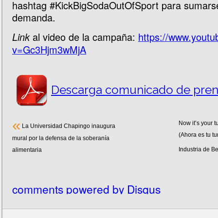
hashtag #KickBigSodaOutOfSport para sumarse
demanda.
al video de la campaña:
https://www.yout
Link
v=Gc3Hjm3wMjA
Descarga comunicado de pren
«
Now it’s your t
La Universidad Chapingo inaugura
(Ahora es tu t
mural por la defensa de la soberanía
Industria de 
alimentaria
comments powered by
Disqus