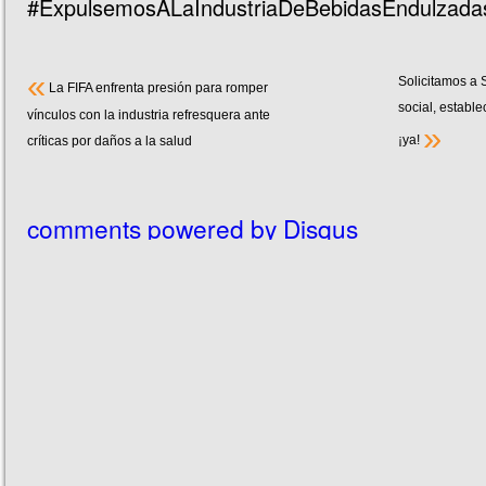
#ExpulsemosALaIndustriaDeBebidasEndulzada
«
Solicitamos a 
La FIFA enfrenta presión para romper
social, establ
vínculos con la industria refresquera ante
»
¡ya!
críticas por daños a la salud
comments powered by
Disqus