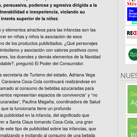
a, persuasiva, poderosa y agresiva dirigida a la
nerabilidad e inexperiencia, violando su
 interés superior de la niñez
.
y elementos atractivos para las infancias son las
rar en niñas y niños la asociación de esos
o de los productos publicitados. ¿Qué personajes
mbolismo y asociación con valores positivos como
olares, los duendes y demás elementos de la Navidad
udable?, preguntó El Poder del Consumidor.
la secretaria de Turismo del estado, Adriana Vega
NUE
a Caravana Coca-Cola continuará realizándose en
 llamado al consumo de bebidas azucaradas para
De
ventos representan espacios de convivencia” y “no
ucaradas”, Paulina Magaña, coordinadora de Salud
A
 que la funcionaria tiene un profundo
 publicidad en la infancia, del significado que
 ver a Santa Claus tomando Coca-Cola, una gran
De
e este tipo de publicidad sobre las infancias, que
In
rmalizando e incitando al consumo de una bebida