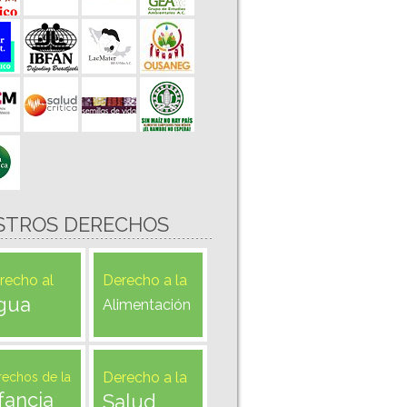
STROS DERECHOS
recho al
Derecho a la
gua
Alimentación
Derecho a la
rechos de la
fancia
Salud