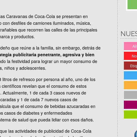
 las Caravanas de Coca-Cola se presentan en
 con desfiles de camiones iluminados, música,
rañables que recorren las calles de las principales
NUE
marca y productos.
Al
ideño que reúne a la familia, sin embargo, detrás de
tegia publicitaria penetrante, agresiva y bien
No
ndo la festividad para lograr un mayor consumo de
Eti
s, niños y adolescentes.
itros de refresco por persona al año, uno de los
 científicos revelan que el consumo de estos
s. Actualmente, 1 de cada 3 casos nuevos de
ucaradas y 1 de cada 7 nuevos casos de
alcula que el consumo de bebidas azucaradas en
os casos de diabetes y enfermedades
stema de salud que pueda lidiar con esos daños.
ue las actividades de publicidad de Coca-Cola