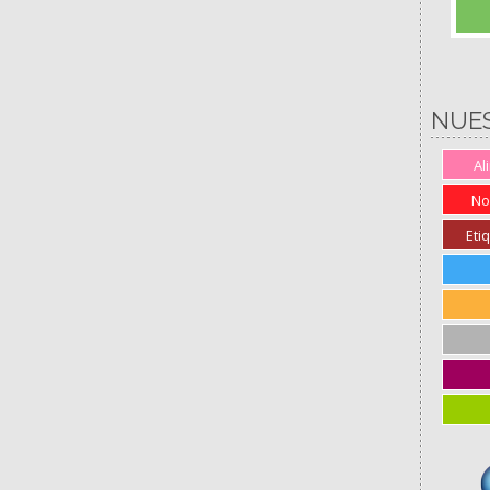
NUE
Al
No
Eti