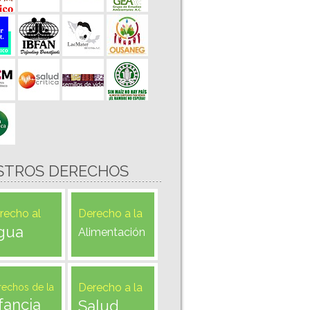
STROS DERECHOS
recho al
Derecho a la
gua
Alimentación
Derecho a la
rechos de la
fancia
Salud