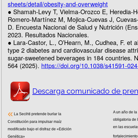
sheets/detail/obesity-and-overweight
● Shamah-Levy T, Vielma-Orozco E, Heredia-H
Romero-Martínez M, Mojica-Cuevas J, Cuevas
D. Encuesta Nacional de Salud y Nutrición (En
2023. Resultados Nacionales.
● Lara-Castor, L., O’Hearn, M., Cudhea, F. et a
type 2 diabetes and cardiovascular disease attri
sugar-sweetened beverages in 184 countries. 
564 (2025).
https://doi.org/10.1038/s41591-02
Descarga comunicado de pren
«
A un año de l
La Secihti pretende burlar la
obligatoria de
Constitución para impulsar maíz
en las escuelas
modificado bajo el disfraz de «Edición
fortalecimient
Genética»