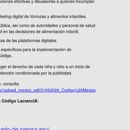
ciones efectivas y disuasorias a quienes incumplan
keting
digital de fórmulas y alimentos infantiles.
pública, así como de autoridades y personal de salud
d en las decisiones de alimentación infantil.
as de las plataformas digitales.
s específicos para la implementación de
Código.
ger el derecho de cada niña y niño a un inicio de
elección condicionada por la publicidad.
, consulta:
static/upload_mexico_pdf/21052026_Codigo%20Mexico_Interactive_ver3.
a
Código LactancIA
:
ado de prensa aquí