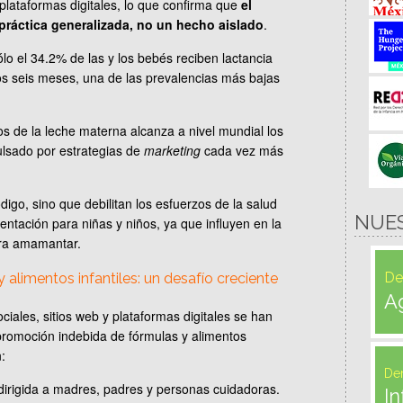
plataformas digitales, lo que confirma que
el
práctica generalizada, no un hecho aislado
.
ólo el 34.2% de las y los bebés reciben lactancia
os seis meses, una de las prevalencias más bajas
s de la leche materna alcanza a nivel mundial los
ulsado por estrategias de
marketing
cada vez más
digo, sino que debilitan los esfuerzos de la salud
NUE
ntación para niñas y niños, ya que influyen en la
ara amamantar.
De
y alimentos infantiles: un desafío creciente
A
iales, sitios web y plataformas digitales se han
 promoción indebida de fórmulas y alimentos
:
De
 dirigida a madres, padres y personas cuidadoras.
In