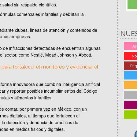
 salud sin respaldo científico.
órmulas comerciales infantiles y debilitan la
ediante clubes, líneas de atención y contenidos de
NUE
mismas empresas.
Al
 de infracciones detectadas se encuentran algunas
del sector, como Nestlé, Mead Johnson y Abbott.
No
Eti
al para fortalecer el monitoreo y evidenciar el
orma innovadora que combina inteligencia artificial
icar y reportar posibles incumplimientos del Código
ulas y alimentos infantiles.
de contar, por primera vez en México, con un
rnos digitales, al tiempo que fortalecen el
n la detección y denuncia de prácticas de
das en medios físicos y digitales.