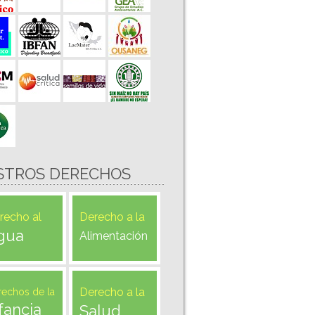
STROS DERECHOS
recho al
Derecho a la
gua
Alimentación
Derecho a la
rechos de la
fancia
Salud