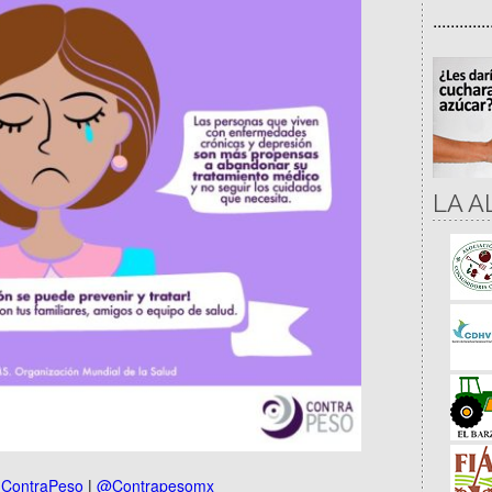
.............
LA A
e
ContraPeso
|
@Contrapesomx