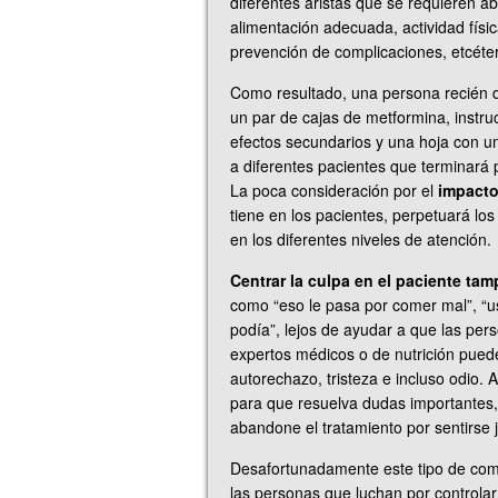
diferentes aristas que se requieren a
alimentación adecuada, actividad fís
prevención de complicaciones, etcéte
Como resultado, una persona recién d
un par de cajas de metformina, instr
efectos secundarios y una hoja con un
a diferentes pacientes que terminará 
La poca consideración por el
impacto
tiene en los pacientes, perpetuará los
en los diferentes niveles de atención.
Centrar la culpa en el paciente ta
como “eso le pasa por comer mal”, “u
podía”, lejos de ayudar a que las per
expertos médicos o de nutrición pued
autorechazo, tristeza e incluso odio. A
para que resuelva dudas importantes, 
abandone el tratamiento por sentirse
Desafortunadamente este tipo de comen
las personas que luchan por control