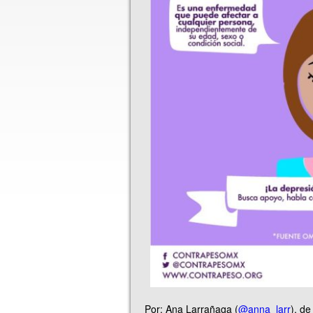
Por: Ana Larrañaga (
@anna_larr
), d