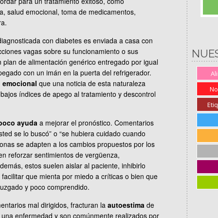
bordar para un tratamiento exitoso, como
ica, salud emocional, toma de medicamentos,
ra.
iagnosticada con diabetes es enviada a casa con
ucciones vagas sobre su funcionamiento o sus
NUE
 plan de alimentación genérico entregado por igual
pegado con un imán en la puerta del refrigerador.
Al
 emocional
que una noticia de esta naturaleza
No
 bajos índices de apego al tratamiento y descontrol
Eti
mpoco ayuda
a mejorar el pronóstico. Comentarios
sted se lo buscó” o “se hubiera cuidado cuando
sonas se adapten a los cambios propuestos por los
en reforzar sentimientos de vergüenza,
demás, estos suelen aislar al paciente, inhibirlo
facilitar que mienta por miedo a críticas o bien que
 juzgado y poco comprendido.
tarios mal dirigidos, fracturan la
autoestima
de
ar una enfermedad y son comúnmente realizados por