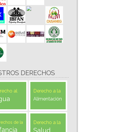
STROS DERECHOS
recho al
Derecho a la
gua
Alimentación
Derecho a la
rechos de la
fancia
Salud