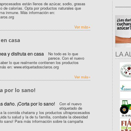
raprocesados están llenos de azúcar, sodio, grasas
.............
o de calorías. Opta por productos naturales que
tema inmune. Más información en:
aros.org
Ver más»
 en casa
LA A
No todo es lo que
parece. Con el nuevo
saber lo que realmente contienen los productos
ás en: www.etiquetadosclaros.org
Ver más»
a por lo sano!
Con el nuevo
etiquetado de
 a la comida chatarra y los productos ultraprocesados
ida tu salud y la de tu familia, combate la obesidad
r lo sano! Para más información sobre la campaña