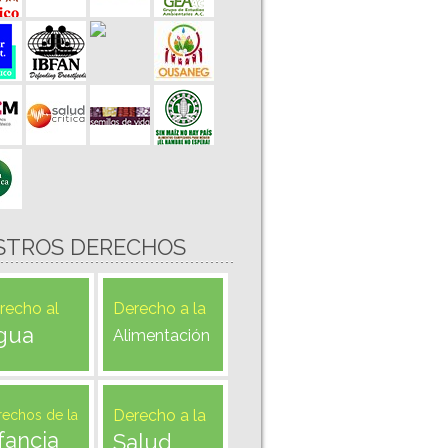
STROS DERECHOS
recho al
Derecho a la
gua
Alimentación
Derecho a la
rechos de la
fancia
Salud