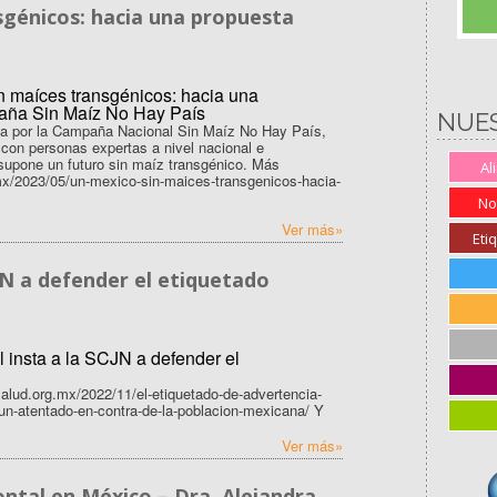
sgénicos: hacia una propuesta
NUE
da por la Campaña Nacional Sin Maíz No Hay País,
o con personas expertas a nivel nacional e
 supone un futuro sin maíz transgénico. Más
Al
.mx/2023/05/un-mexico-sin-maices-transgenicos-hacia-
No
Ver más»
Eti
CJN a defender el etiquetado
salud.org.mx/2022/11/el-etiquetado-de-advertencia-
s-un-atentado-en-contra-de-la-poblacion-mexicana/ Y
Ver más»
ntal en México – Dra. Alejandra