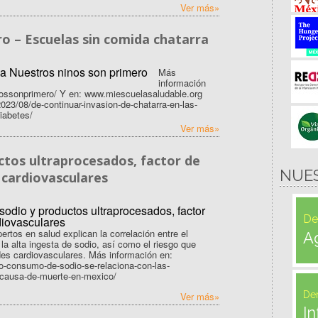
Ver más»
o – Escuelas sin comida chatarra
Más
información
nossonprimero/ Y en: www.miescuelasaludable.org
023/08/de-continuar-invasion-de-chatarra-en-las-
iabetes/
Ver más»
tos ultraprocesados, factor de
NUE
cardiovasculares
De
ertos en salud explican la correlación entre el
A
a alta ingesta de sodio, así como el riesgo que
des cardiovasculares. Más información en:
to-consumo-de-sodio-se-relaciona-con-las-
-causa-de-muerte-en-mexico/
De
Ver más»
In