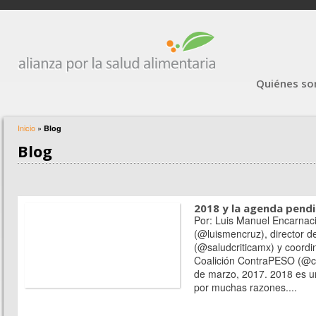
Quiénes s
Inicio
»
Blog
Blog
2018 y la agenda pendi
Por: Luis Manuel Encarnac
(@luismencruz), director de
(@saludcriticamx) y coordi
Coalición ContraPESO (@c
de marzo, 2017. 2018 es u
por muchas razones....