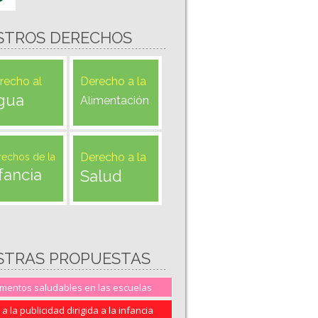
STROS DERECHOS
recho al
Derecho a la
gua
Alimentación
Derecho a la
rechos de la
fancia
Salud
STRAS PROPUESTAS
imentos saludables en las escuelas
 a la publicidad dirigida a la infancia