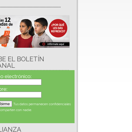
....................................................
BE EL BOLETÍN
ANAL
o electrónico:
re:
Tus datos permanecen confidenciales
comparten con nadie.
LIANZA