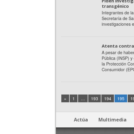
Piden investi
transgénico
Integrantes de l
Secretaría de Sa
investigaciones e
Atenta contra
A pesar de haber
Pública (INSP) y
la Protección Con
Consumidor (EPC
»
1
…
193
194
195
1
Actúa
Multimedia