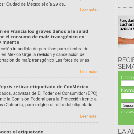
os” Ciudad de México el día 29 de...
.............
Leer más»
 en Francia los graves daños a la salud
r el consumo de maíz transgénico en
 y muerte
ensión inmediata de permisos para siembra de
 en México Urge la revisión y cancelación de
RECI
rtación de maíz transgénico Las fotos de unas
SEM
Leer más»
Corre
fepris retirar etiquetado de ConMéxico
Nomb
dados, activistas de El Poder del Consumidor (EPC)
nte la Comisión Federal para la Protección frente a
s (Cofepris), para exigirle el retiro del etiquetado
y no se 
Leer más»
LA A
ocos el etiquetado