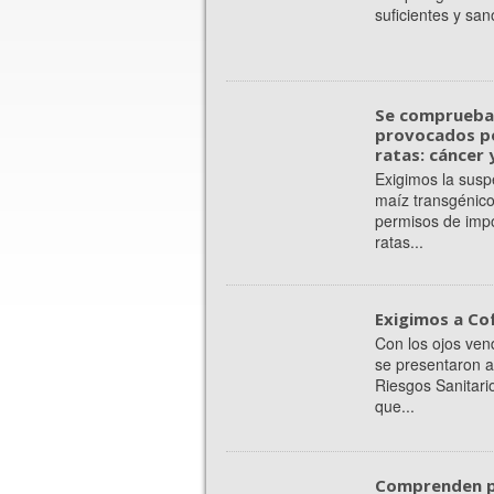
suficientes y san
Se comprueban
provocados po
ratas: cáncer
Exigimos la susp
maíz transgénico
permisos de impo
ratas...
Exigimos a Co
Con los ojos ven
se presentaron a
Riesgos Sanitario
que...
Comprenden p