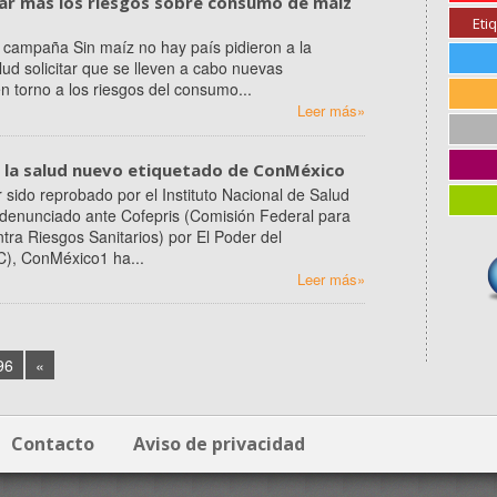
gar más los riesgos sobre consumo de maíz
Eti
a campaña Sin maíz no hay país pidieron a la
lud solicitar que se lleven a cabo nuevas
n torno a los riesgos del consumo...
Leer más»
 la salud nuevo etiquetado de ConMéxico
 sido reprobado por el Instituto Nacional de Salud
 denunciado ante Cofepris (Comisión Federal para
tra Riesgos Sanitarios) por El Poder del
), ConMéxico1 ha...
Leer más»
96
«
Contacto
Aviso de privacidad