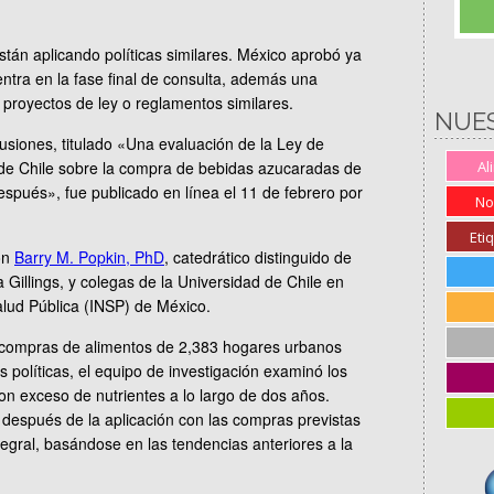
stán aplicando políticas similares. México aprobó ya
entra en la fase final de consulta, además una
royectos de ley o reglamentos similares.
NUE
lusiones, titulado «Una evaluación de la Ley de
 de Chile sobre la compra de bebidas azucaradas de
Al
spués», fue publicado en línea el 11 de febrero por
No
Eti
con
Barry M. Popkin, PhD
, catedrático distinguido de
a Gillings, y colegas de la Universidad de Chile en
Salud Pública (INSP) de México.
s compras de alimentos de 2,383 hogares urbanos
s políticas, el equipo de investigación examinó los
n exceso de nutrientes a lo largo de dos años.
espués de la aplicación con las compras previstas
ntegral, basándose en las tendencias anteriores a la