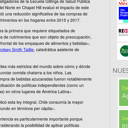
tigadores de la Escuela Gillings de Salud Pública
del Norte en Chapel Hill evaluó el impacto de este
ató una reducción significativa de las compras de
trimentos en los hogares entre 2015 y 2017.
es la primera que requiere etiquetados de
vos de nutrimentos que son objeto de preocupación,
e frontal de los empaques de alimentos y bebidas»,
ndsey Smith Taillie
, catedrática asistente de
ímites más estrictos del mundo sobre cómo y dónde
NUE
nciar comida chatarra a los niños. Las
ompra de bebidas azucaradas fueron notablemente
licación de políticas independientes (como un
De
s) en otros lugares de América Latina».
A
có esta ley integral, Chile consumía la mayor
undo en términos per cápita».
rtencia es particularmente importante porque
De
In
siderando la posibilidad de aplicar políticas