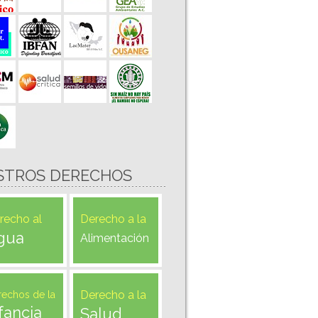
STROS DERECHOS
recho al
Derecho a la
gua
Alimentación
Derecho a la
rechos de la
fancia
Salud