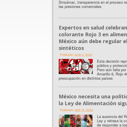
Sinsamac, transparencia en el proceso regu
las presiones comerciales
Expertos en salud celebran
colorante Rojo 3 en alimen
México aún debe regular el
sintéticos
Publicado:
junio 2, 2026
Esta decisión rep
pública y protecc
Pero aún falta por
Amarillo 6, Rojo 
preocupación en distintos países
México necesita una políti
la Ley de Alimentación si
Publicado:
abril 13, 2026
La ausencia del R
Ley y retrasa la c
de responder a los