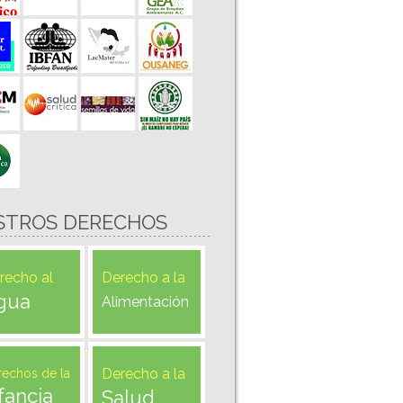
STROS DERECHOS
recho al
Derecho a la
gua
Alimentación
Derecho a la
rechos de la
fancia
Salud